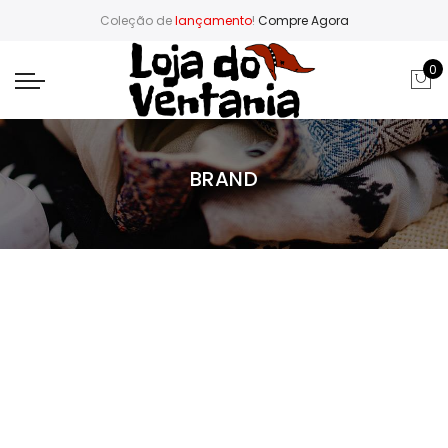
Coleção de
lançamento
!
Compre Agora
0
BRAND