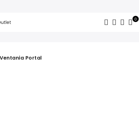
0
utlet
Ventania Portal