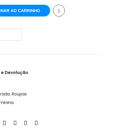
ONAR AO CARRINHO
 e Devolução
urada
,
Roupas
minina