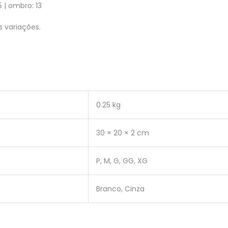
5 | ombro: 13
 variações.
0.25 kg
30 × 20 × 2 cm
P, M, G, GG, XG
Branco, Cinza