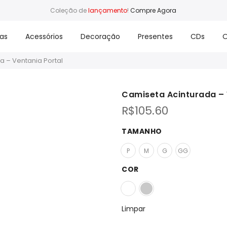
Coleção de
lançamento
!
Compre Agora
as
Acessórios
Decoração
Presentes
CDs
O
a – Ventania Portal
Camiseta Acinturada – 
R$
105.60
TAMANHO
P
M
G
GG
COR
Limpar