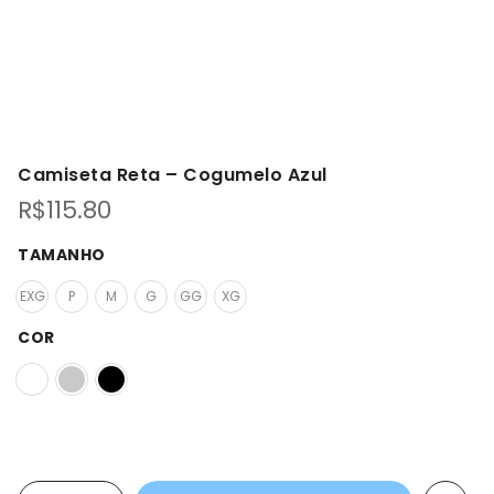
Camiseta Reta – Cogumelo Azul
R$
115.80
TAMANHO
EXG
P
M
G
GG
XG
COR