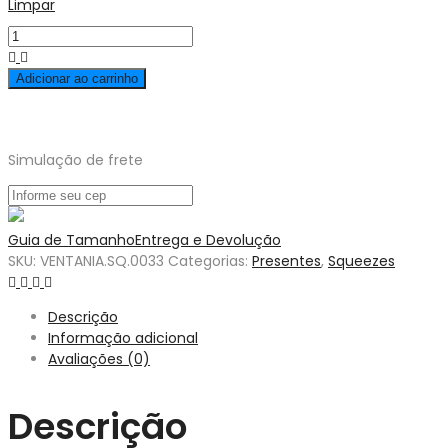
Limpar
Adicionar ao carrinho
Simulação de frete
Guia de Tamanho
Entrega e Devolução
SKU:
VENTANIA.SQ.0033
Categorias:
Presentes
,
Squeezes
Descrição
Informação adicional
Avaliações (0)
Descrição