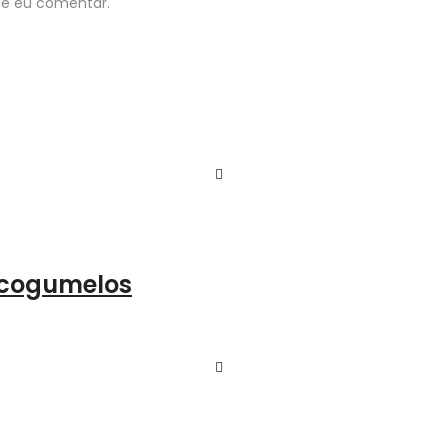
ue eu comentar.
 cogumelos