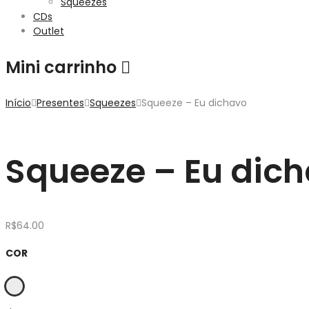
Squeezes
CDs
Outlet
Mini carrinho
Início
Presentes
Squeezes
Squeeze – Eu dichavo
Squeeze – Eu dic
R$
64.00
COR